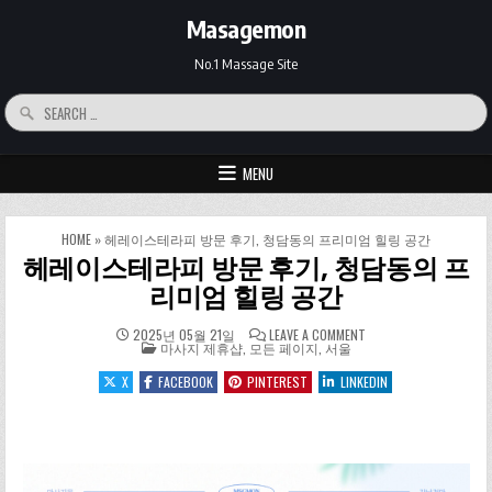
Skip to content
Masagemon
No.1 Massage Site
Search for:
MENU
HOME
»
헤레이스테라피 방문 후기, 청담동의 프리미엄 힐링 공간
헤레이스테라피 방문 후기, 청담동의 프
리미엄 힐링 공간
ON 헤레이스테라피 방
2025년 05월 21일
LEAVE A COMMENT
POSTED IN
마사지 제휴샵
,
모든 페이지
,
서울
X
FACEBOOK
PINTEREST
LINKEDIN