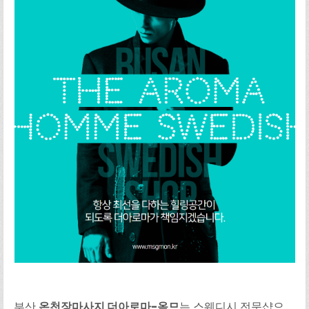
부산
온천장마사지 더아로마-옴므
는 스웨디시 전문샵으