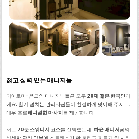
젊고 실력 있는 매니저들
더아로마-옴므의 매니저님들은 모두
20대 젊은 한국인
이
에요. 활기 넘치는 관리사님들이 친절하게 맞이해 주시고,
매우
프로페셔널한 마사지
를 제공합니다.
저는
70분 스웨디시 코스
를 선택했는데,
하윤 매니저
님의
섬세한 관리 덕분에 스트레스가 확 풀리고 피로가 싹 사라