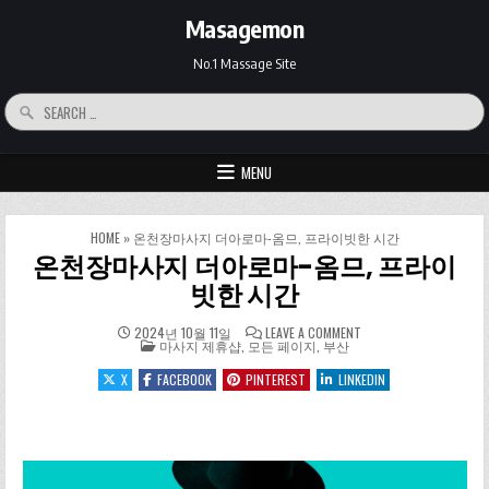
Skip to content
Masagemon
No.1 Massage Site
Search for:
MENU
HOME
»
온천장마사지 더아로마-옴므, 프라이빗한 시간
온천장마사지 더아로마-옴므, 프라이
빗한 시간
ON 온천장마사지 더아
2024년 10월 11일
LEAVE A COMMENT
POSTED IN
마사지 제휴샵
,
모든 페이지
,
부산
X
FACEBOOK
PINTEREST
LINKEDIN