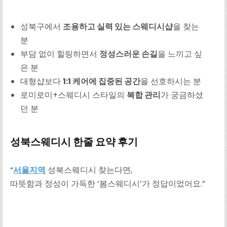
성북구에서
조용하고 실력 있는 스웨디시샵
을 찾는
분
부담 없이 힐링하면서
정성스러운 손길
을 느끼고 싶
은 분
대형샵보다
1:1 케어에 집중된 공간
을 선호하시는 분
로미로미+스웨디시 스타일의
복합 관리
가 궁금하셨
던 분
성북스웨디시
한줄 요약 후기
“
서울지역
성북스웨디시 찾는다면,
따뜻함과 정성이 가득한 ‘봄스웨디시’가 정답이었어요.”