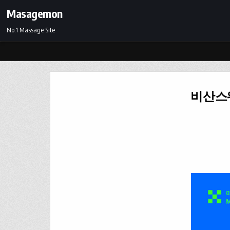
Skip to content
Masagemon
No.1 Massage Site
비산스