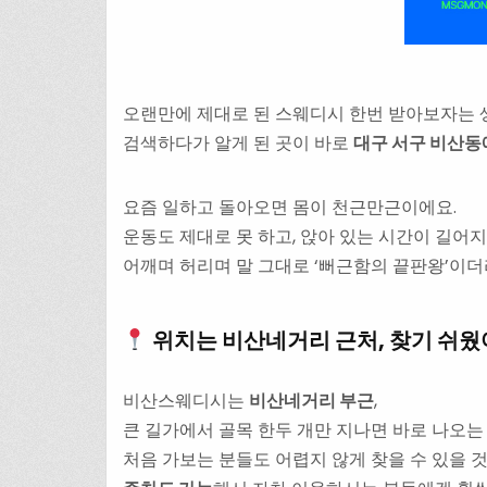
오랜만에 제대로 된 스웨디시 한번 받아보자는
검색하다가 알게 된 곳이 바로
대구 서구 비산동
요즘 일하고 돌아오면 몸이 천근만근이에요.
운동도 제대로 못 하고, 앉아 있는 시간이 길어
어깨며 허리며 말 그대로 ‘뻐근함의 끝판왕’이더
위치는 비산네거리 근처, 찾기 쉬
비산스웨디시는
비산네거리 부근
,
큰 길가에서 골목 한두 개만 지나면 바로 나오는
처음 가보는 분들도 어렵지 않게 찾을 수 있을 것