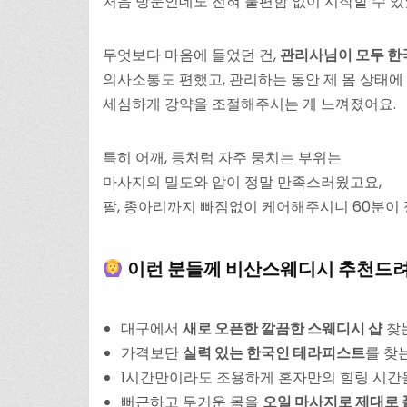
처음 방문인데도 전혀 불편함 없이 시작할 수 있
무엇보다 마음에 들었던 건,
관리사님이 모두 한
의사소통도 편했고, 관리하는 동안 제 몸 상태에
세심하게 강약을 조절해주시는 게 느껴졌어요.
특히 어깨, 등처럼 자주 뭉치는 부위는
마사지의 밀도와 압이 정말 만족스러웠고요,
팔, 종아리까지 빠짐없이 케어해주시니 60분이
이런 분들께 비산스웨디시 추천드
대구에서
새로 오픈한 깔끔한 스웨디시 샵
찾
가격보단
실력 있는 한국인 테라피스트
를 찾
1시간만이라도 조용하게 혼자만의 힐링 시간을
뻐근하고 무거운 몸을
오일 마사지로 제대로 