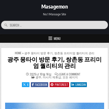
Skip to content
Masagemon
No.1 Massage Site
Search for:
MENU
HOME
»
광주 몽타이 방문 후기, 쌍촌동 프리미엄 퀄리티의 관리
광주 몽타이 방문 후기, 쌍촌동 프리미
엄 퀄리티의 관리
ON 광주 몽타이 방문
2025년 10월 16일
LEAVE A COMMENT
POSTED IN
광주
,
마사지 제휴샵
,
모든 페이지
X
FACEBOOK
PINTEREST
LINKEDIN